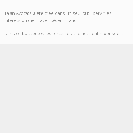
Talañ Avocats a été créé dans un seul but : servir les
intérêts du client avec détermination.
Dans ce but, toutes les forces du cabinet sont mobilisées:
une expérience de 20 ans
une double spécialisation en
droit immobilier
et
en
droit
public
enrichies par des formations,
la mobilisation des nouveaux outils de communication.